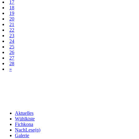
17
18
19
20
21
22
23
24
25
26
27
28
»
Aktuelles
Wühlkiste
Fichkona
NachLese(n)
Galerie