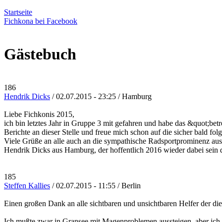
Startseite
Fichkona bei Facebook
Gästebuch
186
Hendrik Dicks
/ 02.07.2015 - 23:25 / Hamburg
Liebe Fichkonis 2015,
ich bin letztes Jahr in Gruppe 3 mit gefahren und habe das &quot;be
Berichte an dieser Stelle und freue mich schon auf die sicher bald fo
Viele Grüße an alle auch an die sympathische Radsportprominenz au
Hendrik Dicks aus Hamburg, der hoffentlich 2016 wieder dabei sein 
185
Steffen Kallies
/ 02.07.2015 - 11:55 / Berlin
Einen großen Dank an alle sichtbaren und unsichtbaren Helfer der di
Ich mußte zwar in Gransee mit Magenproblemen aussteigen, aber ich 