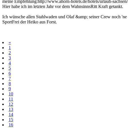
meine Empfehlung:http://www.ahorn-hotels.de/hotels/urlaub-sachsen/
Hier habe ich im letzten Jahr vor dem WahnsinnsRitt Kraft getankt.
Ich wünsche allen Stahlwaden und Olaf &amp; seiner Crew noch 'ne 
SportFrei der Heiko aus Forst.
«
1
2
3
4
5
6
7
8
9
10
11
12
13
14
15
16