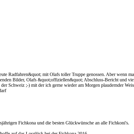
treute Radfahren&quot; mit Olafs toller Truppe genossen. Aber wenn ma
lgenden Bilder, Olafs &quot;offiziellen&quot; Abschluss-Bericht und vi
s der Schweiz ;-) mit der ich gerne wieder am Morgen plaudernder Wei
darf
esjährigen Fichkona und die besten Glückwünsche an alle Fichkoni's.
hoffe auf das Losglück bei der Fichkona 2016.